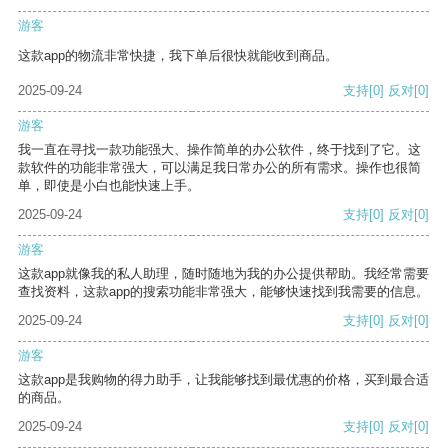
游客
这款app的物流非常快捷，我下单后很快就能收到商品。
2025-09-24
支持
[0]
反对
[0]
游客
我一直在寻找一款功能强大、操作简单的办公软件，终于找到了它。这
款软件的功能非常强大，可以满足我日常办公的所有需求。操作也很简
单，即使是小白也能快速上手。
2025-09-24
支持
[0]
反对
[0]
游客
这款app就像我的私人助理，随时随地为我的办公提供帮助。我经常需要
查找资料，这款app的搜索功能非常强大，能够快速找到我需要的信息。
2025-09-24
支持
[0]
反对
[0]
游客
这款app是我购物的得力助手，让我能够找到最优惠的价格，买到最合适
的商品。
2025-09-24
支持
[0]
反对
[0]