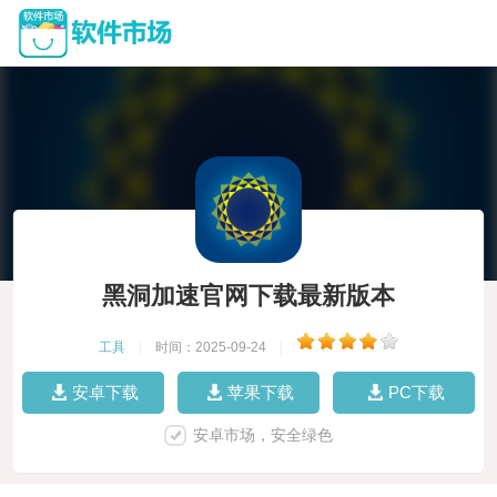
黑洞加速官网下载最新版本
工具
|
时间：2025-09-24
|
安卓下载
苹果下载
PC下载
安卓市场，安全绿色