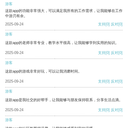
游客
这款app的功能非常强大，可以满足我所有的工作需求，让我能够在工作
中游刃有余。
2025-09-24
支持
[0]
反对
[0]
游客
这款app的老师非常专业，教学水平很高，让我能够学到实用的知识。
2025-09-24
支持
[0]
反对
[0]
游客
这款app的游戏非常好玩，可以让我消磨时间。
2025-09-24
支持
[0]
反对
[0]
游客
这款app是我社交的好帮手，让我能够与朋友保持联系，分享生活点滴。
2025-09-24
支持
[0]
反对
[0]
游客