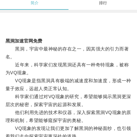
简介
排行
黑洞加速官网免费
黑洞，宇宙中最神秘的存在之一，因其强大的引力而著
名。
近年来，科学家们发现黑洞还具有一种奇特现象，被称
为VQ现象。
VQ现象是指黑洞具有极端的减速度和加速度，形成一种
量子效应，远超人类正常认知。
科学家们通过对VQ现象的研究，希望能够揭示黑洞更深
层次的秘密，探索宇宙的起源和发展。
他们利用先进的技术和仪器，深入探索黑洞VQ现象的原
理和机制，希望能够窥探宇宙的奥秘。
VQ现象的发现让我们更加了解黑洞的神秘面纱，也引领
着我们走向探索宇宙更深处的道路。