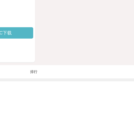
PC下载
排行
。