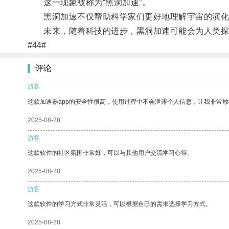
这一现象被称为“黑洞加速”。
黑洞加速不仅帮助科学家们更好地理解宇宙的演化
未来，随着科技的进步，黑洞加速可能会为人类探
#44#
评论
游客
这款加速器app的安全性很高，使用过程中不会泄露个人信息，让我非常放
2025-08-28
游客
这款软件的社区氛围非常好，可以与其他用户交流学习心得。
2025-08-28
游客
这款软件的学习方式非常灵活，可以根据自己的需求选择学习方式。
2025-08-28