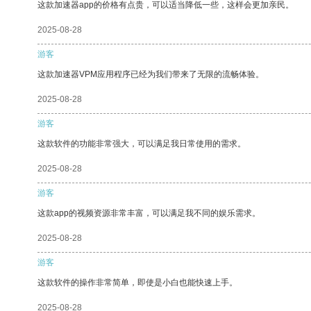
这款加速器app的价格有点贵，可以适当降低一些，这样会更加亲民。
2025-08-28
游客
这款加速器VPM应用程序已经为我们带来了无限的流畅体验。
2025-08-28
游客
这款软件的功能非常强大，可以满足我日常使用的需求。
2025-08-28
游客
这款app的视频资源非常丰富，可以满足我不同的娱乐需求。
2025-08-28
游客
这款软件的操作非常简单，即使是小白也能快速上手。
2025-08-28