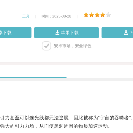
工具
|
时间：2025-08-28
|
卓下载
苹果下载
安卓市场，安全绿色
力甚至可以连光线都无法逃脱，因此被称为“宇宙的吞噬者”
强大的引力力场，从而使黑洞周围的物质加速运动。