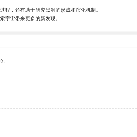
过程，还有助于研究黑洞的形成和演化机制。
索宇宙带来更多的新发现。
心。