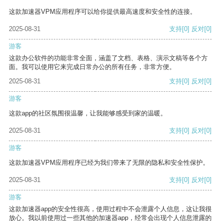
这款加速器VPM应用程序可以给你提供最高速度和安全性的连接。
2025-08-31
支持
[0]
反对
[0]
游客
这款办公软件的功能非常全面，涵盖了文档、表格、演示文稿等各个方
面。我可以使用它来完成日常办公的所有任务，非常方便。
2025-08-31
支持
[0]
反对
[0]
游客
这款app的社区氛围很温馨，让我能够感受到家的温暖。
2025-08-31
支持
[0]
反对
[0]
游客
这款加速器VPM应用程序已经为我们带来了无限的隐私和安全性保护。
2025-08-31
支持
[0]
反对
[0]
游客
这款加速器app的安全性很高，使用过程中不会泄露个人信息，这让我很
放心。我以前使用过一些其他的加速器app，经常会出现个人信息泄露的