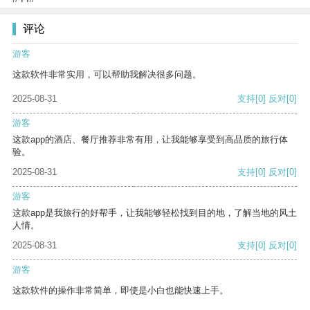
评论
游客
这款软件非常实用，可以帮助我解决很多问题。
2025-08-31
支持
[0]
反对
[0]
游客
这款app的酒店、餐厅推荐非常有用，让我能够享受到高品质的旅行体
验。
2025-08-31
支持
[0]
反对
[0]
游客
这款app是我旅行的好帮手，让我能够轻松找到目的地，了解当地的风土
人情。
2025-08-31
支持
[0]
反对
[0]
游客
这款软件的操作非常简单，即使是小白也能快速上手。