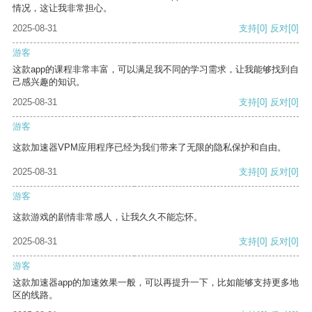
情况，这让我非常担心。
2025-08-31
支持
[0]
反对
[0]
游客
这款app的课程非常丰富，可以满足我不同的学习需求，让我能够找到自
己感兴趣的知识。
2025-08-31
支持
[0]
反对
[0]
游客
这款加速器VPM应用程序已经为我们带来了无限的隐私保护和自由。
2025-08-31
支持
[0]
反对
[0]
游客
这款游戏的剧情非常感人，让我久久不能忘怀。
2025-08-31
支持
[0]
反对
[0]
游客
这款加速器app的加速效果一般，可以再提升一下，比如能够支持更多地
区的线路。