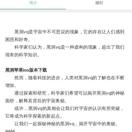
简介
排行
黑洞vq是宇宙中不可思议的现象，它的存在让人们感到
困惑和好奇。
科学家们认为，黑洞vq是一种虚构的现象，超出了我们
现有的科学知识。
黑洞苹果ios版本下载
然而，随着科技的进步，人类对黑洞vq的了解也在不断
增加。
通过探索和研究，科学家们希望可以揭开黑洞vq的神秘
面纱，解释其背后的宇宙奥秘。
或许，黑洞vq的真相会让我们对宇宙的认识有所突破，
它将成为科学探索的新起点。
让我们一起探秘神秘的黑洞vq，揭开宇宙中的奥秘。
#44#