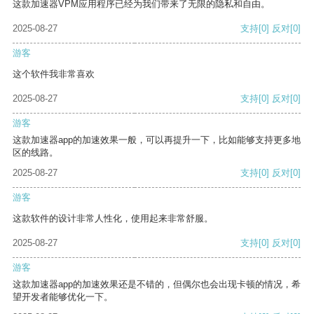
这款加速器VPM应用程序已经为我们带来了无限的隐私和自由。
2025-08-27
支持
[0]
反对
[0]
游客
这个软件我非常喜欢
2025-08-27
支持
[0]
反对
[0]
游客
这款加速器app的加速效果一般，可以再提升一下，比如能够支持更多地
区的线路。
2025-08-27
支持
[0]
反对
[0]
游客
这款软件的设计非常人性化，使用起来非常舒服。
2025-08-27
支持
[0]
反对
[0]
游客
这款加速器app的加速效果还是不错的，但偶尔也会出现卡顿的情况，希
望开发者能够优化一下。