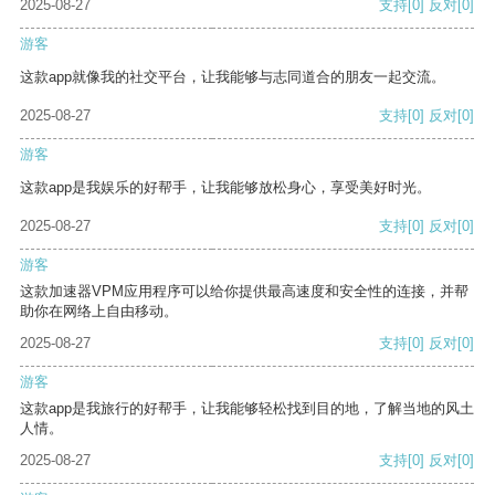
2025-08-27
支持
[0]
反对
[0]
游客
这款app就像我的社交平台，让我能够与志同道合的朋友一起交流。
2025-08-27
支持
[0]
反对
[0]
游客
这款app是我娱乐的好帮手，让我能够放松身心，享受美好时光。
2025-08-27
支持
[0]
反对
[0]
游客
这款加速器VPM应用程序可以给你提供最高速度和安全性的连接，并帮
助你在网络上自由移动。
2025-08-27
支持
[0]
反对
[0]
游客
这款app是我旅行的好帮手，让我能够轻松找到目的地，了解当地的风土
人情。
2025-08-27
支持
[0]
反对
[0]