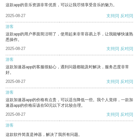
这款app的音乐资源非常优质，可以让我尽情享受音乐的魅力。
2025-08-27
支持
[0]
反对
[0]
游客
这款app的用户界面简洁明了，使用起来非常容易上手，让我能够快速熟
悉操作。
2025-08-27
支持
[0]
反对
[0]
游客
这款加速器app的客服很贴心，遇到问题都能及时解决，服务态度非常
好。
2025-08-27
支持
[0]
反对
[0]
游客
这款加速器app的价格有点贵，可以适当降低一些。我个人觉得，一款加
速器app的价格应该在50元以下才比较合理。
2025-08-27
支持
[0]
反对
[0]
游客
这款软件简直是神器，解决了我所有问题。