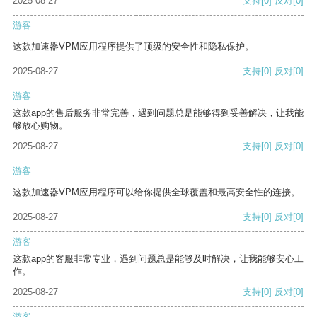
2025-08-27
支持
[0]
反对
[0]
游客
这款加速器VPM应用程序提供了顶级的安全性和隐私保护。
2025-08-27
支持
[0]
反对
[0]
游客
这款app的售后服务非常完善，遇到问题总是能够得到妥善解决，让我能
够放心购物。
2025-08-27
支持
[0]
反对
[0]
游客
这款加速器VPM应用程序可以给你提供全球覆盖和最高安全性的连接。
2025-08-27
支持
[0]
反对
[0]
游客
这款app的客服非常专业，遇到问题总是能够及时解决，让我能够安心工
作。
2025-08-27
支持
[0]
反对
[0]
游客