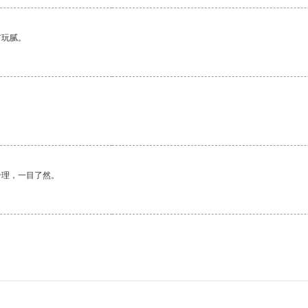
有玩腻。
合理，一目了然。