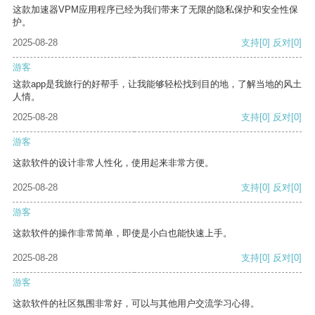
这款加速器VPM应用程序已经为我们带来了无限的隐私保护和安全性保
护。
2025-08-28
支持
[0]
反对
[0]
游客
这款app是我旅行的好帮手，让我能够轻松找到目的地，了解当地的风土
人情。
2025-08-28
支持
[0]
反对
[0]
游客
这款软件的设计非常人性化，使用起来非常方便。
2025-08-28
支持
[0]
反对
[0]
游客
这款软件的操作非常简单，即使是小白也能快速上手。
2025-08-28
支持
[0]
反对
[0]
游客
这款软件的社区氛围非常好，可以与其他用户交流学习心得。