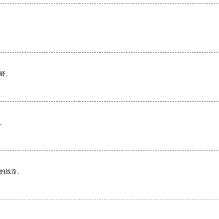
野。
。
区的线路。