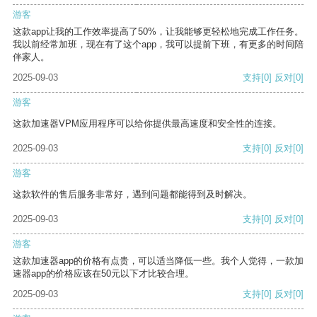
游客
这款app让我的工作效率提高了50%，让我能够更轻松地完成工作任务。
我以前经常加班，现在有了这个app，我可以提前下班，有更多的时间陪
伴家人。
2025-09-03
支持
[0]
反对
[0]
游客
这款加速器VPM应用程序可以给你提供最高速度和安全性的连接。
2025-09-03
支持
[0]
反对
[0]
游客
这款软件的售后服务非常好，遇到问题都能得到及时解决。
2025-09-03
支持
[0]
反对
[0]
游客
这款加速器app的价格有点贵，可以适当降低一些。我个人觉得，一款加
速器app的价格应该在50元以下才比较合理。
2025-09-03
支持
[0]
反对
[0]