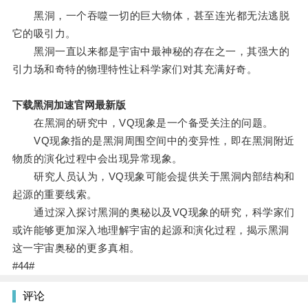
黑洞，一个吞噬一切的巨大物体，甚至连光都无法逃脱
它的吸引力。
黑洞一直以来都是宇宙中最神秘的存在之一，其强大的
引力场和奇特的物理特性让科学家们对其充满好奇。
下载黑洞加速官网最新版
在黑洞的研究中，VQ现象是一个备受关注的问题。
VQ现象指的是黑洞周围空间中的变异性，即在黑洞附近
物质的演化过程中会出现异常现象。
研究人员认为，VQ现象可能会提供关于黑洞内部结构和
起源的重要线索。
通过深入探讨黑洞的奥秘以及VQ现象的研究，科学家们
或许能够更加深入地理解宇宙的起源和演化过程，揭示黑洞
这一宇宙奥秘的更多真相。
#44#
评论