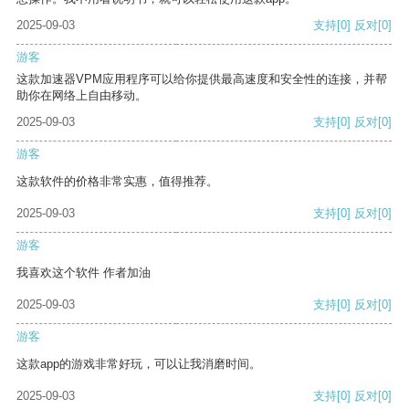
2025-09-03
支持
[0]
反对
[0]
游客
这款加速器VPM应用程序可以给你提供最高速度和安全性的连接，并帮
助你在网络上自由移动。
2025-09-03
支持
[0]
反对
[0]
游客
这款软件的价格非常实惠，值得推荐。
2025-09-03
支持
[0]
反对
[0]
游客
我喜欢这个软件 作者加油
2025-09-03
支持
[0]
反对
[0]
游客
这款app的游戏非常好玩，可以让我消磨时间。
2025-09-03
支持
[0]
反对
[0]