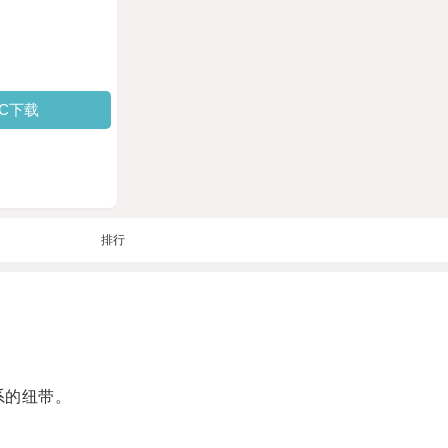
PC下载
排行
系的纽带。