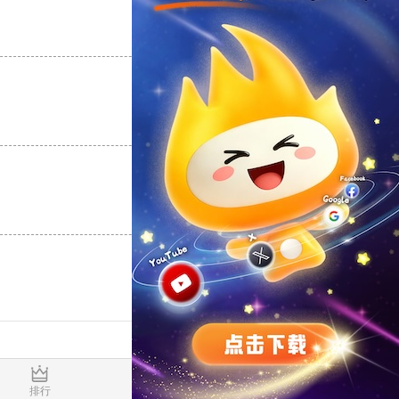
支持
[0]
反对
[0]
支持
[0]
反对
[0]
支持
[0]
反对
[0]
0.017618s
排行
推荐