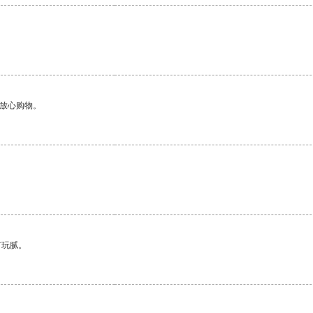
够放心购物。
有玩腻。