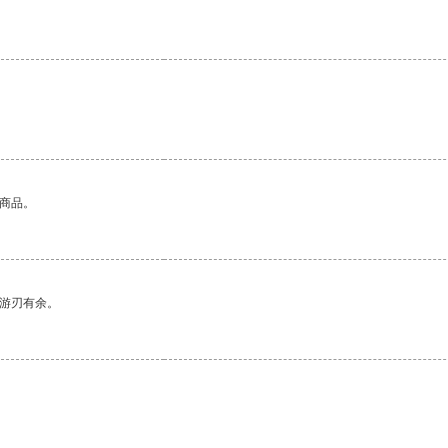
的商品。
中游刃有余。