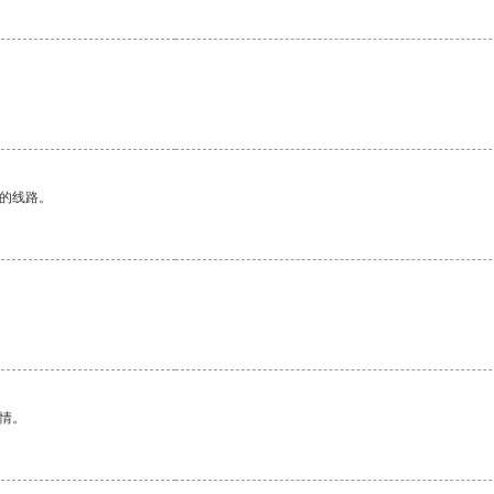
区的线路。
情。