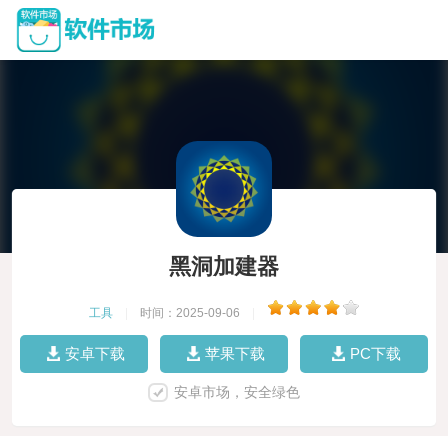
黑洞加建器
工具
|
时间：2025-09-06
|
安卓下载
苹果下载
PC下载
安卓市场，安全绿色