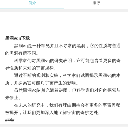
简介
排行
黑洞vqn下载
黑洞vq是一种罕见并且不寻常的黑洞，它的性质与普通
的黑洞有所不同。
科学家们对黑洞vq的研究表明，它可能包含着更多的奇
异性质和未知的宇宙规律。
通过不断的观测和实验，科学家们试图揭示黑洞vq的本
质，并探索它可能对宇宙产生的影响。
虽然黑洞vq依然充满着谜团，但科学家们对它的探索从
未停止。
在未来的研究中，我们有理由期待会有更多的宇宙奥秘
被揭开，让我们更加深入地了解宇宙的奇妙之处。
#44#