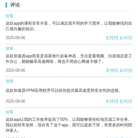
评论
游客
这款app的课程非常丰富，可以满足我不同的学习需求，让我能够找到自
己感兴趣的知识。
2025-09-06
支持
[0]
反对
[0]
游客
这款加速器app简直是居家旅行必备神器，无论是看视频、玩游戏还是工
作办公，都能畅享高速网络，再也不用担心网速卡顿了。
2025-09-06
支持
[0]
反对
[0]
游客
这款加速器VPM应用程序可以给你提供最高速度和安全性的连接。
2025-09-06
支持
[0]
反对
[0]
游客
这款app让我的工作效率提高了50%，让我能够更轻松地完成工作任务。
我以前经常加班，现在有了这个app，我可以提前下班，有更多的时间陪
伴家人。