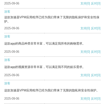
2025-09-06
支持
[0]
反对
[0]
游客
这款加速器VPM应用程序已经为我们带来了无限的隐私保护和安全性保
护。
2025-09-06
支持
[0]
反对
[0]
游客
这款app的商品种类非常丰富，可以满足我所有的购物需求。
2025-09-06
支持
[0]
反对
[0]
游客
这款app的视频资源非常丰富，可以满足我不同的娱乐需求。
2025-09-06
支持
[0]
反对
[0]
游客
这款加速器VPM应用程序已经为我们带来了无限的隐私和安全性保护。
2025-09-06
支持
[0]
反对
[0]