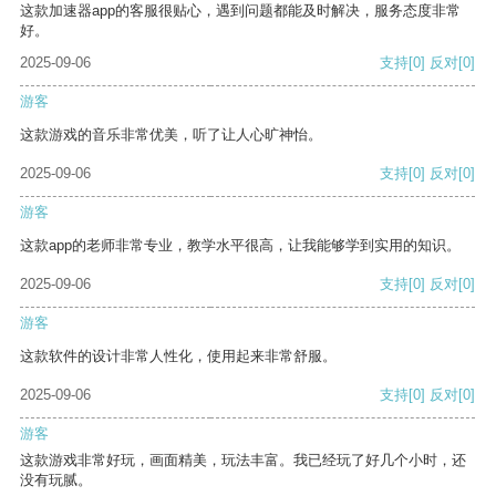
这款加速器app的客服很贴心，遇到问题都能及时解决，服务态度非常
好。
2025-09-06
支持
[0]
反对
[0]
游客
这款游戏的音乐非常优美，听了让人心旷神怡。
2025-09-06
支持
[0]
反对
[0]
游客
这款app的老师非常专业，教学水平很高，让我能够学到实用的知识。
2025-09-06
支持
[0]
反对
[0]
游客
这款软件的设计非常人性化，使用起来非常舒服。
2025-09-06
支持
[0]
反对
[0]
游客
这款游戏非常好玩，画面精美，玩法丰富。我已经玩了好几个小时，还
没有玩腻。