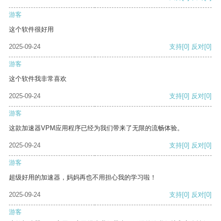
游客
这个软件很好用
2025-09-24
支持
[0]
反对
[0]
游客
这个软件我非常喜欢
2025-09-24
支持
[0]
反对
[0]
游客
这款加速器VPM应用程序已经为我们带来了无限的流畅体验。
2025-09-24
支持
[0]
反对
[0]
游客
超级好用的加速器，妈妈再也不用担心我的学习啦！
2025-09-24
支持
[0]
反对
[0]
游客