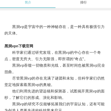
简介
排行
黑洞vp是宇宙中的一种神秘存在，是一种具有极强引力
的天体。
黑洞vpn下载官网
科学家们通过研究发现，在黑洞vp的中心存在一个奇
点，密度无穷大、引力无限强，即所谓的“奇点”。
黑洞vp吞噬一切物质和光线，甚至时间也被黑洞vp完全
扭曲。
尽管黑洞vp的存在充满了谜团和未知，但科学家们仍然
坚定地探索着黑洞vp的奥秘。
他们利用先进的望远镜和探测器，试图揭开黑洞vp的面
纱，了解它们的形成、演化和影响。
黑洞vp的研究不仅能够拓展我们的宇宙认知，还有可能
为创造人类更先进的科技带来启示。