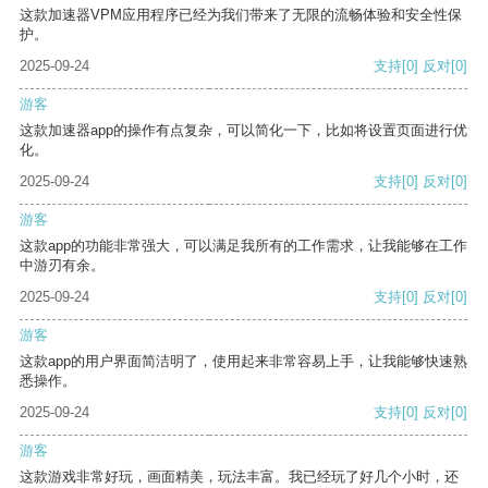
这款加速器VPM应用程序已经为我们带来了无限的流畅体验和安全性保
护。
2025-09-24
支持
[0]
反对
[0]
游客
这款加速器app的操作有点复杂，可以简化一下，比如将设置页面进行优
化。
2025-09-24
支持
[0]
反对
[0]
游客
这款app的功能非常强大，可以满足我所有的工作需求，让我能够在工作
中游刃有余。
2025-09-24
支持
[0]
反对
[0]
游客
这款app的用户界面简洁明了，使用起来非常容易上手，让我能够快速熟
悉操作。
2025-09-24
支持
[0]
反对
[0]
游客
这款游戏非常好玩，画面精美，玩法丰富。我已经玩了好几个小时，还