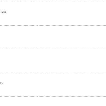
有玩腻。
心。